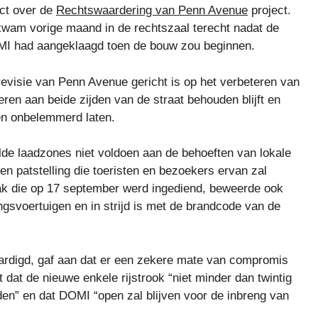
ict over de
Rechtswaardering van Penn Avenue
project.
kwam vorige maand in de rechtszaal terecht nadat de
OMI had aangeklaagd toen de bouw zou beginnen.
evisie van Penn Avenue gericht is op het verbeteren van
eren aan beide zijden van de straat behouden blijft en
en onbelemmerd laten.
de laadzones niet voldoen aan de behoeften van lokale
een patstelling die toeristen en bezoekers ervan zal
k die op 17 september werd ingediend, beweerde ook
ingsvoertuigen en in strijd is met de brandcode van de
aardigd, gaf aan dat er een zekere mate van compromis
dat de nieuwe enkele rijstrook “niet minder dan twintig
en” en dat DOMI “open zal blijven voor de inbreng van