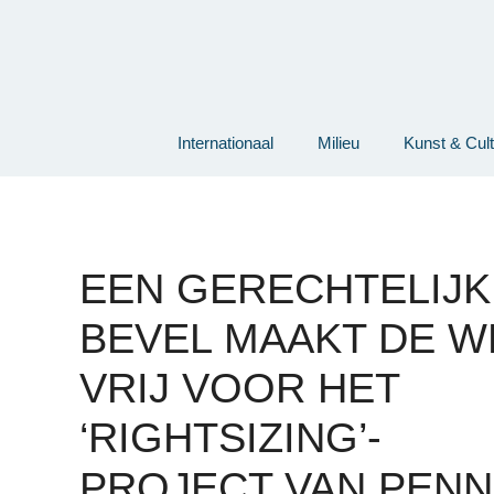
Ga
naar
de
inhoud
Internationaal
Milieu
Kunst & Cul
EEN GERECHTELIJK
BEVEL MAAKT DE 
VRIJ VOOR HET
‘RIGHTSIZING’-
PROJECT VAN PENN