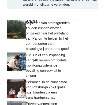
wereld met elkaar te verbinden.
MEEST RECENT
Miljoenen van staatsgronden
zouden kunnen worden
omgeleid naar het platteland
van Pa. om te helpen bij het
compenseren van
belastingvrij onroerend goed
CMU leidt een inspanning
van $40 miljoen om foetale
monitoring tijdens de
bevalling opnieuw uit te
vinden
Personeel in de binnenstad
van Pittsburgh krijgt gratis
rittenkaarten via een
transitpartnerschap
Privégevangenissen