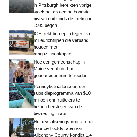
in Pittsburgh bereikten vorige
week het op een na hoogste
niveau ooit sinds de meting in
1999 begon
ICE trekt beroep in tegen Pa.
milieurichtlijnen die verband
houden met
magazijnaankopen
Hoe een gemeenschap in
Maine vecht om hun
geboortecentrum te redden
Pennsylvania lanceert een
subsidieprogramma van $10
miljoen om fruittelers te
helpen herstellen van de
bevriezing in april
Het revitaliseringsprogramma
voor de hoofdstraten van
Allegheny County kondigt 1,4