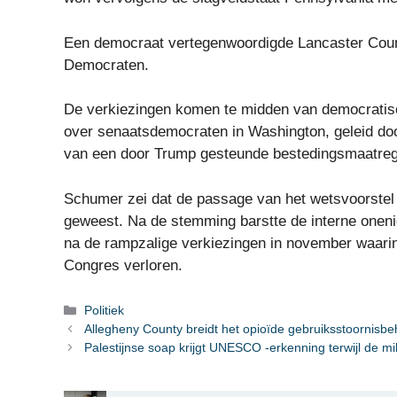
Een democraat vertegenwoordigde Lancaster Count
Democraten.
De verkiezingen komen te midden van democratisc
over senaatsdemocraten in Washington, geleid do
van een door Trump gesteunde bestedingsmaatreg
Schumer zei dat de passage van het wetsvoorstel 
geweest. Na de stemming barstte de interne onen
na de rampzalige verkiezingen in november waarin
Congres verloren.
Categorieën
Politiek
Allegheny County breidt het opioïde gebruiksstoornis
Palestijnse soap krijgt UNESCO -erkenning terwijl de milit