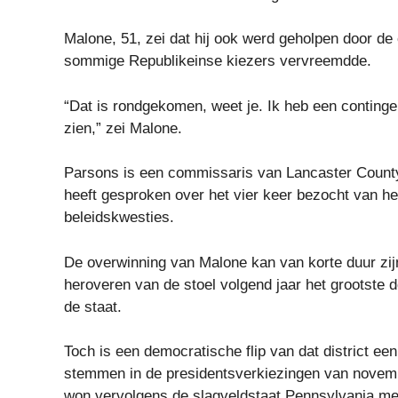
Malone, 51, zei dat hij ook werd geholpen door de
sommige Republikeinse kiezers vervreemdde.
“Dat is rondgekomen, weet je. Ik heb een continge
zien,” zei Malone.
Parsons is een commissaris van Lancaster County, m
heeft gesproken over het vier keer bezocht van 
beleidskwesties.
De overwinning van Malone kan van korte duur zijn
heroveren van de stoel volgend jaar het grootste 
de staat.
Toch is een democratische flip van dat district ee
stemmen in de presidentsverkiezingen van novembe
won vervolgens de slagveldstaat Pennsylvania met