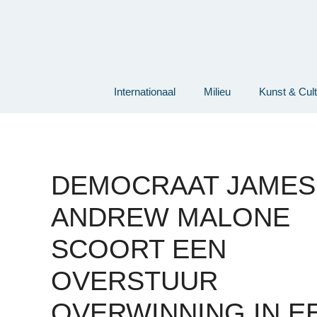
Ga
naar
de
inhoud
Internationaal
Milieu
Kunst & Cul
DEMOCRAAT JAMES
ANDREW MALONE
SCOORT EEN
OVERSTUUR
OVERWINNING IN E