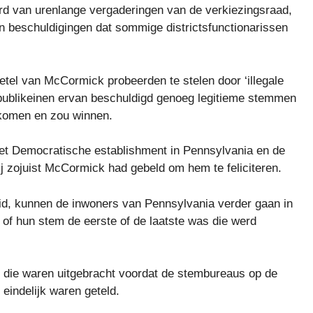
erd van urenlange vergaderingen van de verkiezingsraad,
n beschuldigingen dat sommige districtsfunctionarissen
el van McCormick probeerden te stelen door ‘illegale
ublikeinen ervan beschuldigd genoeg legitieme stemmen
 komen en zou winnen.
 het Democratische establishment in Pennsylvania en de
ij zojuist McCormick had gebeld om hem te feliciteren.
ooid, kunnen de inwoners van Pennsylvania verder gaan in
of hun stem de eerste of de laatste was die werd
n die waren uitgebracht voordat de stembureaus op de
eindelijk waren geteld.