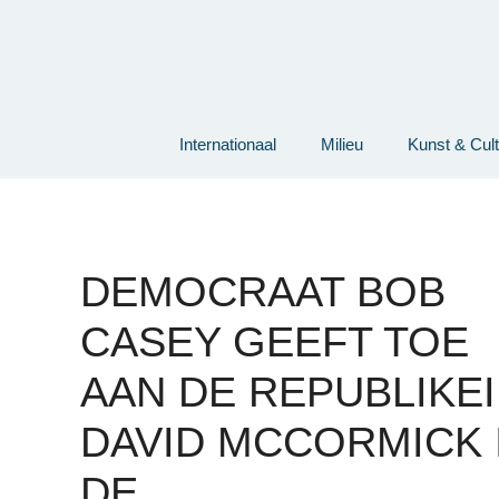
Ga
naar
de
inhoud
Internationaal
Milieu
Kunst & Cul
DEMOCRAAT BOB
CASEY GEEFT TOE
AAN DE REPUBLIKE
DAVID MCCORMICK 
DE