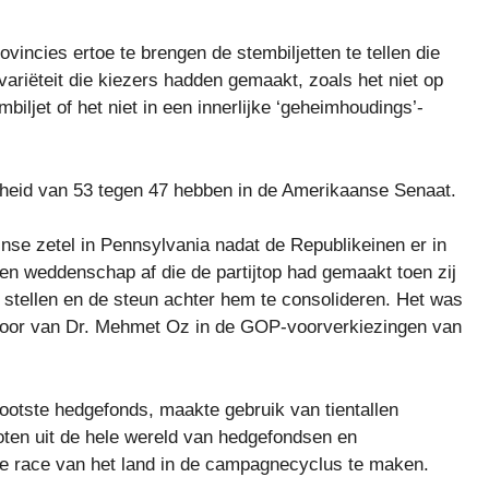
ncies ertoe te brengen de stembiljetten te tellen die
ariëteit die kiezers hadden gemaakt, zoals het niet op
iljet of het niet in een innerlijke ‘geheimhoudings’-
rheid van 53 tegen 47 hebben in de Amerikaanse Senaat.
se zetel in Pennsylvania nadat de Republikeinen er in
en weddenschap af die de partijtop had gemaakt toen zij
 stellen en de steun achter hem te consolideren. Het was
erloor van Dr. Mehmet Oz in de GOP-voorverkiezingen van
otste hedgefonds, maakte gebruik van tientallen
ten uit de hele wereld van hedgefondsen en
te race van het land in de campagnecyclus te maken.