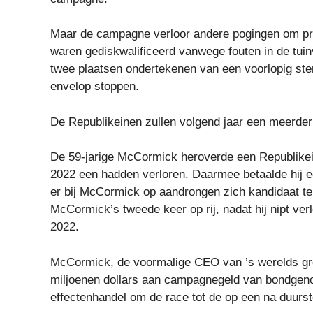
Maar de campagne verloor andere pogingen om provi
waren gediskwalificeerd vanwege fouten in de tuinv
twee plaatsen ondertekenen van een voorlopig stemb
envelop stoppen.
De Republikeinen zullen volgend jaar een meerde
De 59-jarige McCormick heroverde een Republikein
2022 een hadden verloren. Daarmee betaalde hij e
er bij McCormick op aandrongen zich kandidaat te
McCormick’s tweede keer op rij, nadat hij nipt v
2022.
McCormick, de voormalige CEO van ’s werelds gro
miljoenen dollars aan campagnegeld van bondgeno
effectenhandel om de race tot de op een na duurs