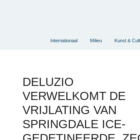
Ga
naar
de
inhoud
Internationaal
Milieu
Kunst & Cul
DELUZIO
VERWELKOMT DE
VRIJLATING VAN
SPRINGDALE ICE-
GEDETINEERDE, ZE