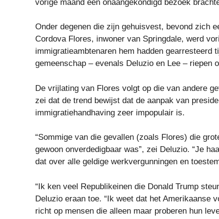
vorige maand een onaangekondigd bezoek brachten
Onder degenen die zijn gehuisvest, bevond zich ee
Cordova Flores, inwoner van Springdale, werd vor
immigratieambtenaren hem hadden gearresteerd tij
gemeenschap – evenals Deluzio en Lee – riepen op t
De vrijlating van Flores volgt op die van andere 
zei dat de trend bewijst dat de aanpak van presid
immigratiehandhaving zeer impopulair is.
“Sommige van die gevallen (zoals Flores) die grot
gewoon onverdedigbaar was”, zei Deluzio. “Je haalt
dat over alle geldige werkvergunningen en toestemm
“Ik ken veel Republikeinen die Donald Trump steu
Deluzio eraan toe. “Ik weet dat het Amerikaanse v
richt op mensen die alleen maar proberen hun lev