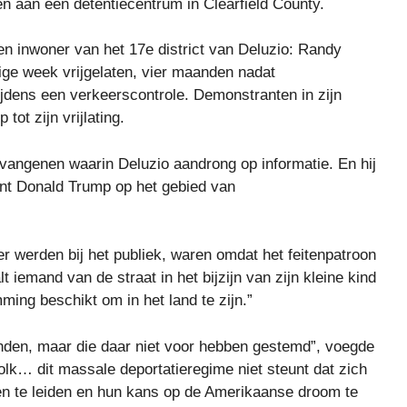
 aan een detentiecentrum in Clearfield County.
n inwoner van het 17e district van Deluzio: Randy
ige week vrijgelaten, vier maanden nadat
dens een verkeerscontrole. Demonstranten in zijn
ot zijn vrijlating.
gevangenen waarin Deluzio aandrong op informatie. En hij
ent Donald Trump op het gebied van
er werden bij het publiek, waren omdat het feitenpatroon
 iemand van de straat in het bijzijn van zijn kleine kind
ing beschikt om in het land te zijn.”
nden, maar die daar niet voor hebben gestemd”, voegde
olk… dit massale deportatieregime niet steunt dat zich
en te leiden en hun kans op de Amerikaanse droom te