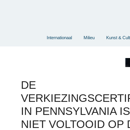
Ga
naar
de
inhoud
Internationaal
Milieu
Kunst & Cul
DE
VERKIEZINGSCERTI
IN PENNSYLVANIA IS
NIET VOLTOOID OP 