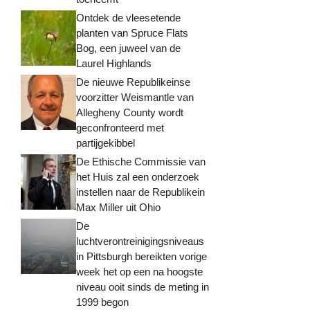
Ontdek de vleesetende
planten van Spruce Flats
Bog, een juweel van de
Laurel Highlands
De nieuwe Republikeinse
voorzitter Weismantle van
Allegheny County wordt
geconfronteerd met
partijgekibbel
De Ethische Commissie van
het Huis zal een onderzoek
instellen naar de Republikein
Max Miller uit Ohio
De
luchtverontreinigingsniveaus
in Pittsburgh bereikten vorige
week het op een na hoogste
niveau ooit sinds de meting in
1999 begon