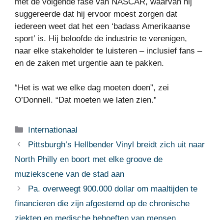
met de volgende fase van NASCAR, waarvan hij
suggereerde dat hij ervoor moest zorgen dat
iedereen weet dat het een ‘badass Amerikaanse
sport’ is. Hij beloofde de industrie te verenigen,
naar elke stakeholder te luisteren – inclusief fans –
en de zaken met urgentie aan te pakken.
“Het is wat we elke dag moeten doen”, zei
O’Donnell. “Dat moeten we laten zien.”
Categorieën
Internationaal
Pittsburgh’s Hellbender Vinyl breidt zich uit naar
North Philly en boort met elke groove de
muziekscene van de stad aan
Pa. overweegt 900.000 dollar om maaltijden te
financieren die zijn afgestemd op de chronische
ziekten en medische behoeften van mensen