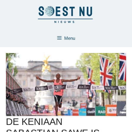
Ga
naar
de
inhoud
Menu
DE KENIAAN