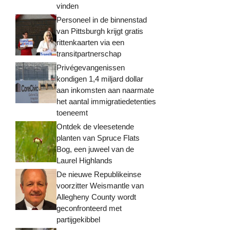
vinden
Personeel in de binnenstad
van Pittsburgh krijgt gratis
rittenkaarten via een
transitpartnerschap
Privégevangenissen
kondigen 1,4 miljard dollar
aan inkomsten aan naarmate
het aantal immigratiedetenties
toeneemt
Ontdek de vleesetende
planten van Spruce Flats
Bog, een juweel van de
Laurel Highlands
De nieuwe Republikeinse
voorzitter Weismantle van
Allegheny County wordt
geconfronteerd met
partijgekibbel