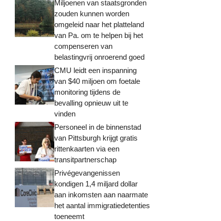
Miljoenen van staatsgronden
zouden kunnen worden
omgeleid naar het platteland
van Pa. om te helpen bij het
compenseren van
belastingvrij onroerend goed
CMU leidt een inspanning
van $40 miljoen om foetale
monitoring tijdens de
bevalling opnieuw uit te
vinden
Personeel in de binnenstad
van Pittsburgh krijgt gratis
rittenkaarten via een
transitpartnerschap
Privégevangenissen
kondigen 1,4 miljard dollar
aan inkomsten aan naarmate
het aantal immigratiedetenties
toeneemt