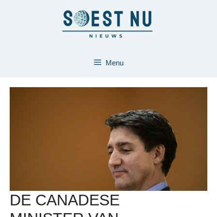
Ga
naar
de
inhoud
Menu
DE CANADESE