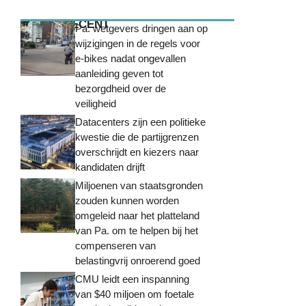
MEEST RECENT
Pa. wetgevers dringen aan op
wijzigingen in de regels voor
e-bikes nadat ongevallen
aanleiding geven tot
bezorgdheid over de
veiligheid
Datacenters zijn een politieke
kwestie die de partijgrenzen
overschrijdt en kiezers naar
kandidaten drijft
Miljoenen van staatsgronden
zouden kunnen worden
omgeleid naar het platteland
van Pa. om te helpen bij het
compenseren van
belastingvrij onroerend goed
CMU leidt een inspanning
van $40 miljoen om foetale