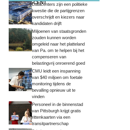
MEEST RECENT
Datacenters zijn een politieke
kwestie die de partijgrenzen
overschrijdt en kiezers naar
kandidaten drijft
Miljoenen van staatsgronden
zouden kunnen worden
omgeleid naar het platteland
van Pa. om te helpen bij het
compenseren van
belastingvrij onroerend goed
CMU leidt een inspanning
van $40 miljoen om foetale
monitoring tijdens de
bevalling opnieuw uit te
vinden
Personeel in de binnenstad
van Pittsburgh krijgt gratis
rittenkaarten via een
transitpartnerschap