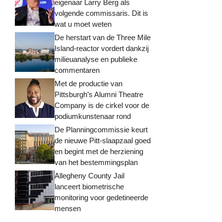
eigenaar Larry Berg als
volgende commissaris. Dit is
wat u moet weten
De herstart van de Three Mile
Island-reactor vordert dankzij
milieuanalyse en publieke
commentaren
Met de productie van
Pittsburgh’s Alumni Theatre
Company is de cirkel voor de
podiumkunstenaar rond
De Planningcommissie keurt
de nieuwe Pitt-slaapzaal goed
en begint met de herziening
van het bestemmingsplan
Allegheny County Jail
lanceert biometrische
monitoring voor gedetineerde
mensen