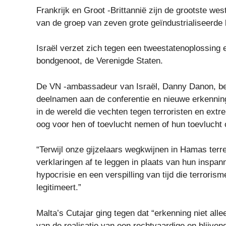
Frankrijk en Groot -Brittannië zijn de grootste 
van de groep van zeven grote geïndustrialiseerde 
Israël verzet zich tegen een tweestatenoplossing 
bondgenoot, de Verenigde Staten.
De VN -ambassadeur van Israël, Danny Danon, bek
deelnamen aan de conferentie en nieuwe erkenning
in de wereld die vechten tegen terroristen en extr
oog voor hen of toevlucht nemen of hun toevlucht 
“Terwijl onze gijzelaars wegkwijnen in Hamas terr
verklaringen af te leggen in plaats van hun inspanni
hypocrisie en een verspilling van tijd die terrori
legitimeert.”
Malta’s Cutajar ging tegen dat “erkenning niet alle
van de realisatie van een rechtvaardige en blijven