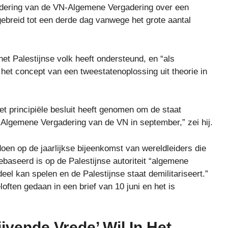
gadering van de VN-Algemene Vergadering over een
gebreid tot een derde dag vanwege het grote aantal
het Palestijnse volk heeft ondersteund, en “als
het concept van een tweestatenoplossing uit theorie in
et principiële besluit heeft genomen om de staat
 Algemene Vergadering van de VN in september,” zei hij.
oen op de jaarlijkse bijeenkomst van wereldleiders die
ebaseerd is op de Palestijnse autoriteit “algemene
l kan spelen en de Palestijnse staat demilitariseert.”
ften gedaan in een brief van 10 juni en het is
ijvende Vrede’ Wil In Het