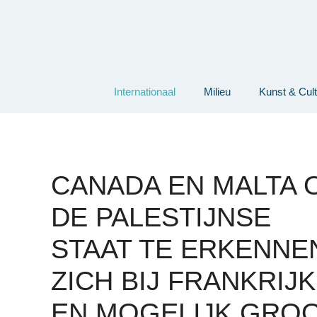
Ga
naar
de
inhoud
Internationaal
Milieu
Kunst & Cul
CANADA EN MALTA 
DE PALESTIJNSE
STAAT TE ERKENNE
ZICH BIJ FRANKRIJK
EN MOGELIJK GRO