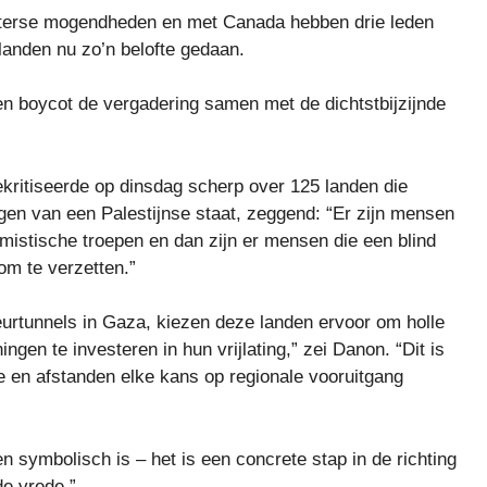
westerse mogendheden en met Canada hebben drie leden
landen nu zo’n belofte gedaan.
en boycot de vergadering samen met de dichtstbijzijnde
ritiseerde op dinsdag scherp over 125 landen die
en van een Palestijnse staat, zeggend: “Er zijn mensen
emistische troepen en dan zijn er mensen die een blind
om te verzetten.”
eurtunnels in Gaza, kiezen deze landen ervoor om holle
ngen te investeren in hun vrijlating,” zei Danon. “Dit is
sme en afstanden elke kans op regionale vooruitgang
en symbolisch is – het is een concrete stap in de richting
de vrede.”