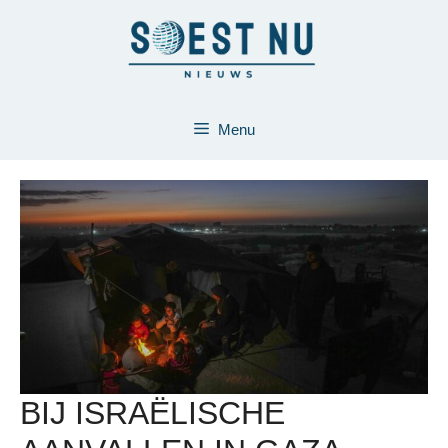
Ga
naar
de
inhoud
Menu
BIJ ISRAËLISCHE