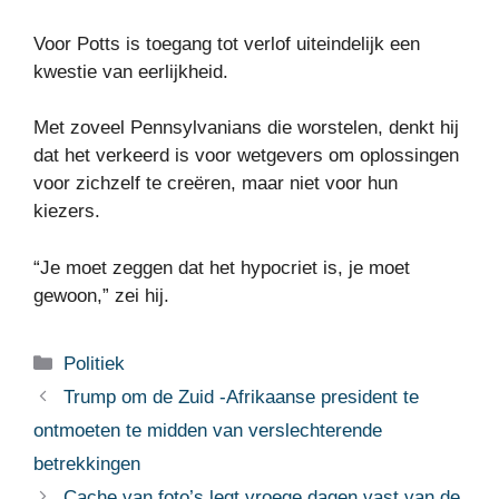
Voor Potts is toegang tot verlof uiteindelijk een
kwestie van eerlijkheid.
Met zoveel Pennsylvanians die worstelen, denkt hij
dat het verkeerd is voor wetgevers om oplossingen
voor zichzelf te creëren, maar niet voor hun
kiezers.
“Je moet zeggen dat het hypocriet is, je moet
gewoon,” zei hij.
Categorieën
Politiek
Trump om de Zuid -Afrikaanse president te
ontmoeten te midden van verslechterende
betrekkingen
Cache van foto’s legt vroege dagen vast van de