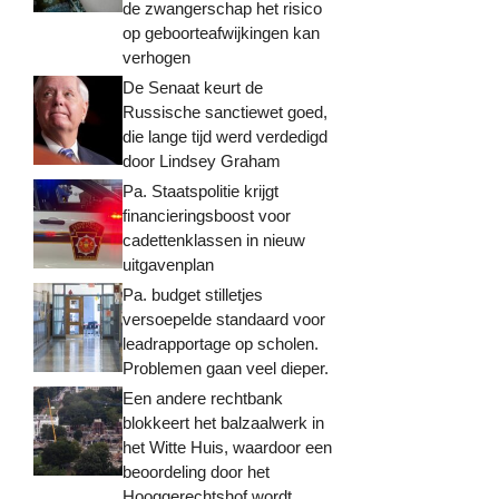
de zwangerschap het risico
op geboorteafwijkingen kan
verhogen
De Senaat keurt de
Russische sanctiewet goed,
die lange tijd werd verdedigd
door Lindsey Graham
Pa. Staatspolitie krijgt
financieringsboost voor
cadettenklassen in nieuw
uitgavenplan
Pa. budget stilletjes
versoepelde standaard voor
leadrapportage op scholen.
Problemen gaan veel dieper.
Een andere rechtbank
blokkeert het balzaalwerk in
het Witte Huis, waardoor een
beoordeling door het
Hooggerechtshof wordt