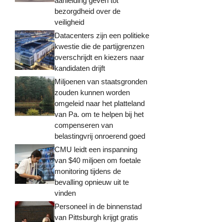
aanleiding geven tot
bezorgdheid over de
veiligheid
Datacenters zijn een politieke
kwestie die de partijgrenzen
overschrijdt en kiezers naar
kandidaten drijft
Miljoenen van staatsgronden
zouden kunnen worden
omgeleid naar het platteland
van Pa. om te helpen bij het
compenseren van
belastingvrij onroerend goed
CMU leidt een inspanning
van $40 miljoen om foetale
monitoring tijdens de
bevalling opnieuw uit te
vinden
Personeel in de binnenstad
van Pittsburgh krijgt gratis