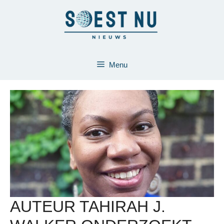
Ga
naar
de
inhoud
Menu
AUTEUR TAHIRAH J.