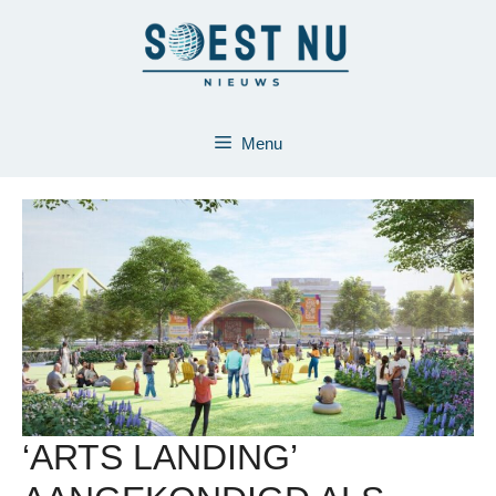
Ga
naar
de
inhoud
Menu
‘ARTS LANDING’