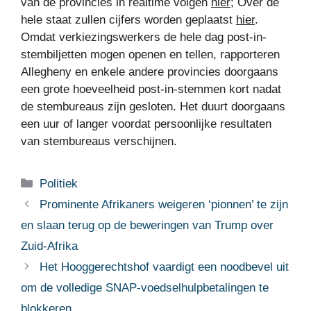
van de provincies in realtime volgen
hier
; Over de
hele staat zullen cijfers worden geplaatst
hier
.
Omdat verkiezingswerkers de hele dag post-in-
stembiljetten mogen openen en tellen, rapporteren
Allegheny en enkele andere provincies doorgaans
een grote hoeveelheid post-in-stemmen kort nadat
de stembureaus zijn gesloten. Het duurt doorgaans
een uur of langer voordat persoonlijke resultaten
van stembureaus verschijnen.
Categorieën
Politiek
Prominente Afrikaners weigeren ‘pionnen’ te zijn
en slaan terug op de beweringen van Trump over
Zuid-Afrika
Het Hooggerechtshof vaardigt een noodbevel uit
om de volledige SNAP-voedselhulpbetalingen te
blokkeren