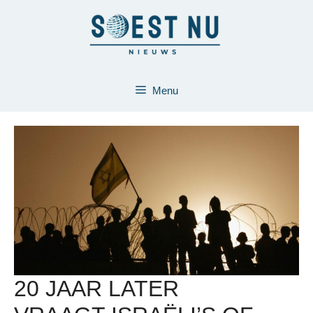
Ga
naar
de
inhoud
Menu
20 JAAR LATER