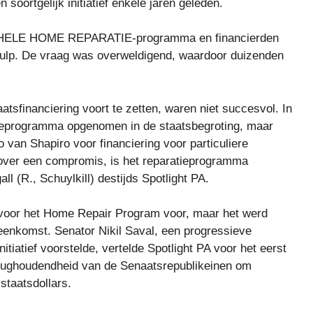
soortgelijk initiatief enkele jaren geleden.
et HELE HOME REPARATIE-programma en financierden
hulp. De vraag was overweldigend, waardoor duizenden
sfinanciering voort te zetten, waren niet succesvol. In
tieprogramma opgenomen in de staatsbegroting, maar
o van Shapiro voor financiering voor particuliere
 over een compromis, is het reparatieprogramma
all (R., Schuylkill) destijds Spotlight PA.
 voor het Home Repair Program voor, maar het werd
eenkomst. Senator Nikil Saval, een progressieve
nitiatief voorstelde, vertelde Spotlight PA voor het eerst
erughoudendheid van de Senaatsrepublikeinen om
staatsdollars.