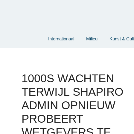
Ga
naar
de
inhoud
Internationaal
Milieu
Kunst & Cul
1000S WACHTEN
TERWIJL SHAPIRO
ADMIN OPNIEUW
PROBEERT
WETGEVERS TE