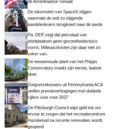
de Amerikaanse Senaat
De inkomsten van SpaceX stijgen
naarmate de ooit zo stijgende
aandelenkoers terugkeert naar de aarde
Pa. DEP zegt dat percolaat van
stortplaatsen geen gezondheidsrisico
vormt. Milieuactivisten zijn daar niet zo
zeker van.
De eeuwenoude plant van het Phipps
Conservatory maakt zijn eerste, laatste
bloei
Zorgverzekeraars uit Pennsylvania ACA
stellen premieverhogingen met dubbele
cijfers voor voor 2027
De Pittsburgh Council wijst geld toe om
ervoor te zorgen dat het recreatiecentrum
Hazelwood na recente renovaties wordt
geopend