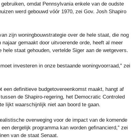
 gebruiken, omdat Pennsylvania enkele van de oudste
 huizen werd gebouwd vóór 1970, zei Gov. Josh Shapiro
an zijn woningbouwstrategie over de hele staat, die nog
en najaar gemaakt door uitvoerende orde, heeft al meer
de hele staat gehouden, vertelde Siger aan de wetgevers.
a moet investeren in onze bestaande woningvoorraad,” zei
ot een definitieve budgetovereenkomst maakt, hangt af
ussen de Shapiro-regering, het Democratic Controled
 lijkt waarschijnlijk niet aan boord te gaan.
realistische overweging voor de impact van de komende
oe een dergelijk programma kan worden gefinancierd,” zei
inen van de staat Senaat.