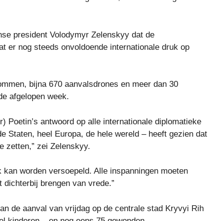
ense president Volodymyr Zelenskyy dat de
t er nog steeds onvoldoende internationale druk op
tbommen, bijna 670 aanvalsdrones en meer dan 30
 de afgelopen week.
) Poetin’s antwoord op alle internationale diplomatieke
e Staten, heel Europa, de hele wereld – heeft gezien dat
e zetten,” zei Zelenskyy.
k kan worden versoepeld. Alle inspanningen moeten
t dichterbij brengen van vrede.”
n de aanval van vrijdag op de centrale stad Kryvyi Rih
eel kinderen – en nog eens 75 gewonden.