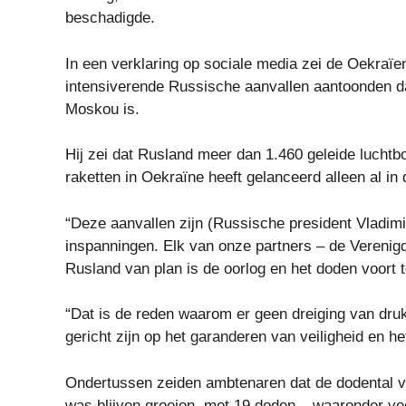
beschadigde.
In een verklaring op sociale media zei de Oekraï
intensiverende Russische aanvallen aantoonden da
Moskou is.
Hij zei dat Rusland meer dan 1.460 geleide luch
raketten in Oekraïne heeft gelanceerd alleen al in
“Deze aanvallen zijn (Russische president Vladimir
inspanningen. Elk van onze partners – de Verenigd
Rusland van plan is de oorlog en het doden voort t
“Dat is de reden waarom er geen dreiging van dru
gericht zijn op het garanderen van veiligheid en he
Ondertussen zeiden ambtenaren dat de dodental va
was blijven groeien, met 19 doden – waaronder v