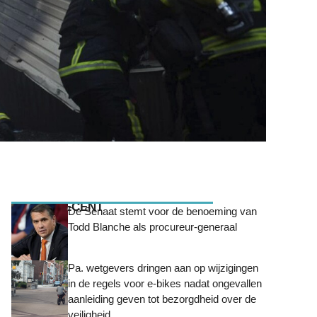
MEEST RECENT
De Senaat stemt voor de benoeming van
Todd Blanche als procureur-generaal
Pa. wetgevers dringen aan op wijzigingen
in de regels voor e-bikes nadat ongevallen
aanleiding geven tot bezorgdheid over de
veiligheid