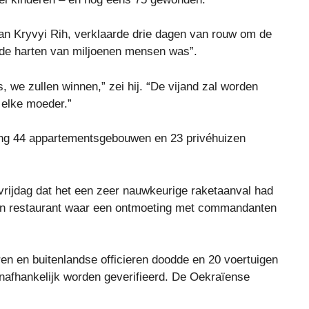
 van Kryvyi Rih, verklaarde drie dagen van rouw om de
in de harten van miljoenen mensen was”.
, we zullen winnen,” zei hij. “De vijand zal worden
 elke moeder.”
aking 44 appartementsgebouwen en 23 privéhuizen
rijdag dat het een zeer nauwkeurige raketaanval had
een restaurant waar een ontmoeting met commandanten
ren en buitenlandse officieren doodde en 20 voertuigen
onafhankelijk worden geverifieerd. De Oekraïense