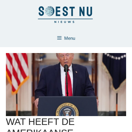
Ga
naar
de
inhoud
Menu
WAT HEEFT DE