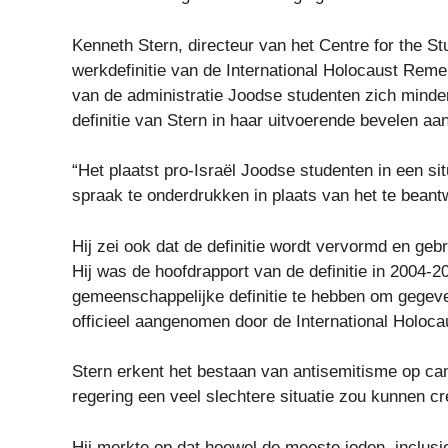
Kenneth Stern, directeur van het Centre for the St
werkdefinitie van de International Holocaust Rem
van de administratie Joodse studenten zich minder 
definitie van Stern in haar uitvoerende bevelen a
“Het plaatst pro-Israël Joodse studenten in een s
spraak te onderdrukken in plaats van het te beant
Hij zei ook dat de definitie wordt vervormd en gebru
Hij was de hoofdrapport van de definitie in 2004-
gemeenschappelijke definitie te hebben om gegeve
officieel aangenomen door de International Holoc
Stern erkent het bestaan ​​van antisemitisme op 
regering een veel slechtere situatie zou kunnen cr
Hij merkte op dat hoewel de meeste joden, inclusief