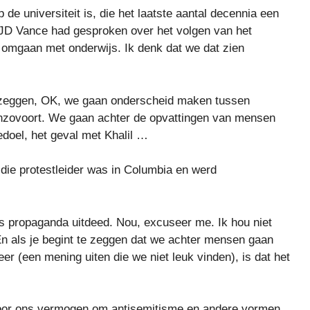
 de universiteit is, die het laatste aantal decennia een
. JD Vance had gesproken over het volgen van het
t omgaan met onderwijs. Ik denk dat we dat zien
s zeggen, OK, we gaan onderscheid maken tussen
 enzovoort. We gaan achter de opvattingen van mensen
edoel, het geval met Khalil …
ie protestleider was in Columbia en werd
mas propaganda uitdeed. Nou, excuseer me. Ik hou niet
n als je begint te zeggen dat we achter mensen gaan
er (een mening uiten die we niet leuk vinden), is dat het
n voor ons vermogen om antisemitisme en andere vormen