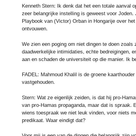
Kenneth Stern: Ik denk dat het een totale aanval op
zeer belangrijke instelling is geweest voor Joden
Playbook van (Victor) Orban in Hongarije over he
ontvouwen.
We zien een poging om niet dingen te doen zoal
daadwerkelijke intimidaties, echte bedreigingen,
aan en schaden de universiteit op die manier. Ik b
FADEL: Mahmoud Khalil is de groene kaarthouder d
vastgehouden.
Stern: Wat ze eigenlijk zeiden, is dat hij pro-Ha
van pro-Hamas propaganda, maar dat is spraak. E
wiens toespraak we niet leuk vinden, voor niets me
predikaat. Waar eindigt dat?
Voor mij is een van de dingen die belangrijk zij