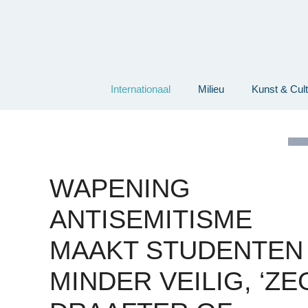
Ga
naar
de
inhoud
Internationaal
Milieu
Kunst & Cul
WAPENING
ANTISEMITISME
MAAKT STUDENTEN
MINDER VEILIG, ‘ZE