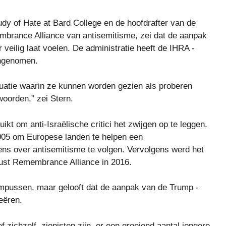
udy of Hate at Bard College en de hoofdrafter van de
embrance Alliance van antisemitisme, zei dat de aanpak
veilig laat voelen. De administratie heeft de IHRA -
angenomen.
ituatie waarin ze kunnen worden gezien als proberen
woorden,” zei Stern.
ikt om anti-Israëlische critici het zwijgen op te leggen.
2005 om Europese landen te helpen een
ns over antisemitisme te volgen. Vervolgens werd het
aust Remembrance Alliance in 2016.
campussen, maar gelooft dat de aanpak van de Trump -
eëren.
 zichzelf, zionisten zijn, er een groeiend aantal jongere