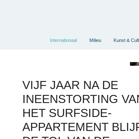
Ga
naar
de
inhoud
Internationaal
Milieu
Kunst & Cul
VIJF JAAR NA DE
INEENSTORTING VA
HET SURFSIDE-
APPARTEMENT BLIJ