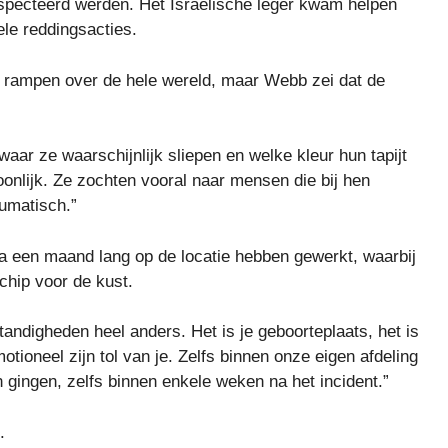
especteerd werden. Het Israëlische leger kwam helpen
le reddingsacties.
j rampen over de hele wereld, maar Webb zei dat de
aar ze waarschijnlijk sliepen en welke kleur hun tapijt
soonlijk. Ze zochten vooral naar mensen die bij hen
umatisch.”
na een maand lang op de locatie hebben gewerkt, waarbij
schip voor de kust.
standigheden heel anders. Het is je geboorteplaats, het is
otioneel zijn tol van je. Zelfs binnen onze eigen afdeling
gingen, zelfs binnen enkele weken na het incident.”
.