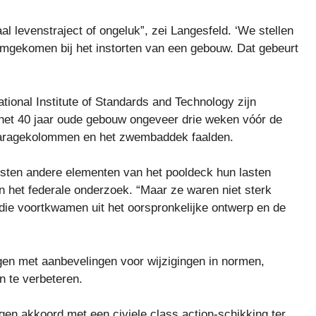
l levenstraject of ongeluk”, zei Langesfeld. ‘We stellen
mgekomen bij het instorten van een gebouw. ​​Dat gebeurt
ional Institute of Standards and Technology zijn
 het 40 jaar oude gebouw ongeveer drie weken vóór de
 garagekolommen en het zwembaddek faalden.
esten andere elementen van het pooldeck hun lasten
an het federale onderzoek. “Maar ze waren niet sterk
e voortkwamen uit het oorspronkelijke ontwerp en de
gen met aanbevelingen voor wijzigingen in normen,
n te verbeteren.
en akkoord met een civiele class action-schikking ter