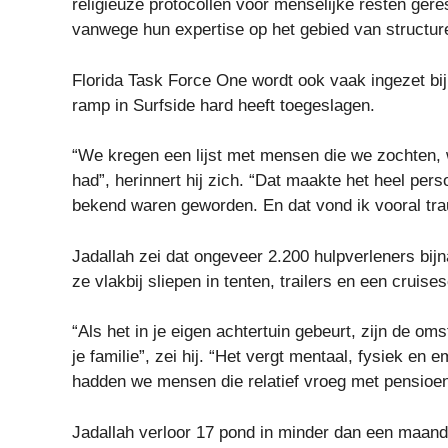
religieuze protocollen voor menselijke resten ger
vanwege hun expertise op het gebied van structure
Florida Task Force One wordt ook vaak ingezet bi
ramp in Surfside hard heeft toegeslagen.
“We kregen een lijst met mensen die we zochten, w
had”, herinnert hij zich. “Dat maakte het heel per
bekend waren geworden. En dat vond ik vooral tra
Jadallah zei dat ongeveer 2.200 hulpverleners bij
ze vlakbij sliepen in tenten, trailers en een cruise
“Als het in je eigen achtertuin gebeurt, zijn de om
je familie”, zei hij.
“Het vergt mentaal, fysiek en em
hadden we mensen die relatief vroeg met pensioen 
Jadallah verloor 17 pond in minder dan een maand