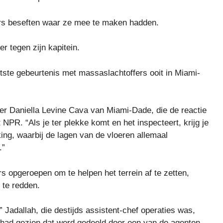
ers beseften waar ze mee te maken hadden.
er tegen zijn kapitein.
tste gebeurtenis met massaslachtoffers ooit in Miami-
ter Daniella Levine Cava van Miami-Dade, die de reactie
 NPR. “Als je ter plekke komt en het inspecteert, krijg je
ing, waarbij de lagen van de vloeren allemaal
.”
s opgeroepen om te helpen het terrein af te zetten,
 te redden.
adallah, die destijds assistent-chef operaties was,
ng had gezien dat werd gedeeld door een van de agenten