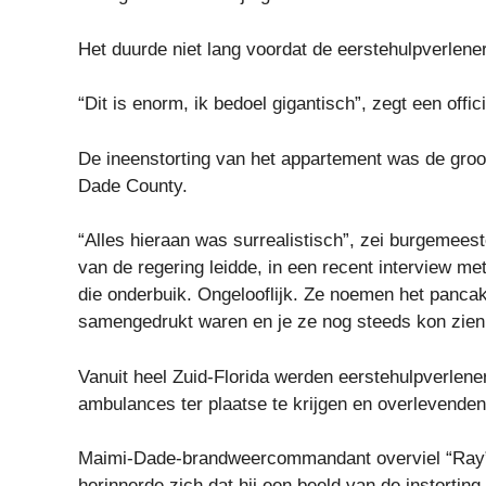
Het duurde niet lang voordat de eerstehulpverlen
“Dit is enorm, ik bedoel gigantisch”, zegt een offici
De ineenstorting van het appartement was de groo
Dade County.
“Alles hieraan was surrealistisch”, zei burgemees
van de regering leidde, in een recent interview met
die onderbuik. Ongelooflijk. Ze noemen het pancak
samengedrukt waren en je ze nog steeds kon zien
Vanuit heel Zuid-Florida werden eerstehulpverlener
ambulances ter plaatse te krijgen en overlevenden
Maimi-Dade-brandweercommandant overviel “Ray” J
herinnerde zich dat hij een beeld van de instorti