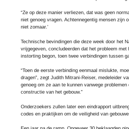
“Ze op deze manier verliezen, dat was geen normaa
niet genoeg vragen. Achtennegentig mensen zijn o
niet zomaar.’
Technische bevindingen die deze week door het Nat
vrijgegeven, concludeerden dat het probleem met
instorting begon, toen twee verbindingen tussen
“Toen de eerste verbinding eenmaal mislukte, mo
dragen”, zegt Judith Mitrani-Reiser, medeleider v
genoeg om ze aan te kunnen vanwege problemen di
constructie van het gebouw.”
Onderzoekers zullen later een eindrapport uitbren
codes en praktijken om de veiligheid van gebouwe
Een jaar na de ramp,
Ongeveer 30 beklaagden ging