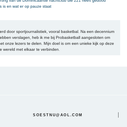
torting van de Dominicaanse nachtclub die 221 heeft gedood
ts is en wat er op pauze staat
rd door sportjournalistiek, vooral basketbal. Na een decennium
ebben verslagen, heb ik me bij Probasketball aangesloten om
et onze lezers te delen. Mijn doel is om een unieke kijk op deze
e wereld met elkaar te verbinden.
SOESTNU@AOL.COM