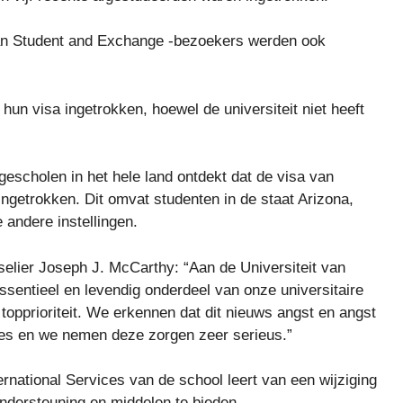
van Student and Exchange -bezoekers werden ook
hun visa ingetrokken, hoewel de universiteit niet heeft
scholen in het hele land ontdekt dat de visa van
ingetrokken. Dit omvat studenten in de staat Arizona,
 andere instellingen.
nselier Joseph J. McCarthy: “Aan de Universiteit van
essentieel en levendig onderdeel van onze universitaire
opprioriteit. We erkennen dat dit nieuws angst en angst
ties en we nemen deze zorgen zeer serieus.”
ernational Services van de school leert van een wijziging
ndersteuning en middelen te bieden.