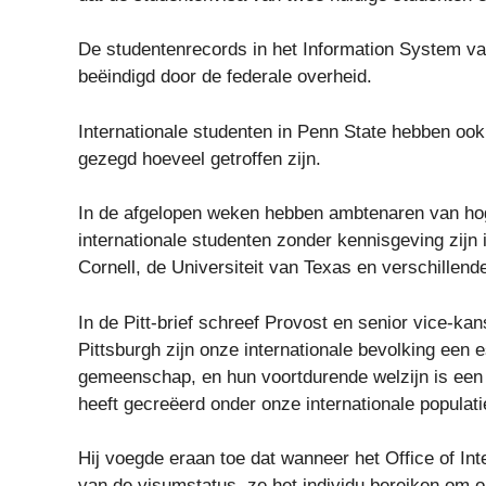
De studentenrecords in het Information System 
beëindigd door de federale overheid.
Internationale studenten in Penn State hebben ook 
gezegd hoeveel getroffen zijn.
In de afgelopen weken hebben ambtenaren van hoge
internationale studenten zonder kennisgeving zijn 
Cornell, de Universiteit van Texas en verschillende
In de Pitt-brief schreef Provost en senior vice-ka
Pittsburgh zijn onze internationale bevolking een 
gemeenschap, en hun voortdurende welzijn is een t
heeft gecreëerd onder onze internationale popula
Hij voegde eraan toe dat wanneer het Office of Int
van de visumstatus, ze het individu bereiken om o