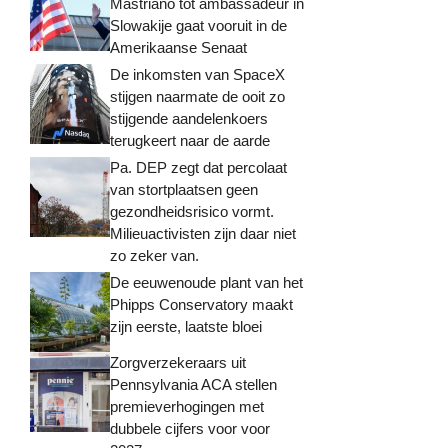
Mastriano tot ambassadeur in
Slowakije gaat vooruit in de
Amerikaanse Senaat
De inkomsten van SpaceX
stijgen naarmate de ooit zo
stijgende aandelenkoers
terugkeert naar de aarde
Pa. DEP zegt dat percolaat
van stortplaatsen geen
gezondheidsrisico vormt.
Milieuactivisten zijn daar niet
zo zeker van.
De eeuwenoude plant van het
Phipps Conservatory maakt
zijn eerste, laatste bloei
Zorgverzekeraars uit
Pennsylvania ACA stellen
premieverhogingen met
dubbele cijfers voor voor