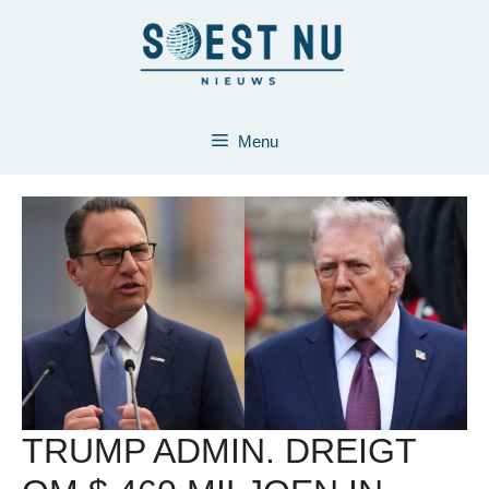
Ga
naar
de
inhoud
Menu
TRUMP ADMIN. DREIGT