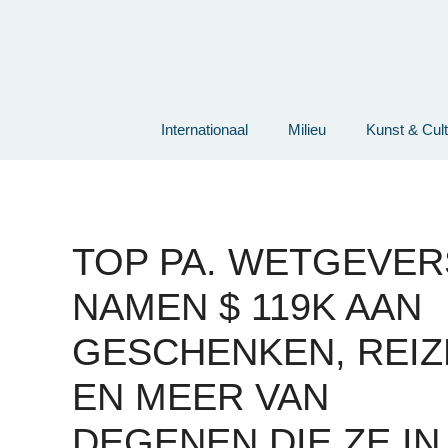
Ga
naar
de
inhoud
Internationaal
Milieu
Kunst & Cul
TOP PA. WETGEVER
NAMEN $ 119K AAN
GESCHENKEN, REIZ
EN MEER VAN
DEGENEN DIE ZE IN