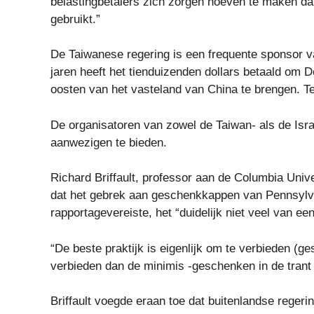
belastingbetalers zich zorgen hoeven te maken dat
gebruikt.”
De Taiwanese regering is een frequente sponsor va
jaren heeft het tienduizenden dollars betaald om 
oosten van het vasteland van China te brengen. Te
De organisatoren van zowel de Taiwan- als de Israë
aanwezigen te bieden.
Richard Briffault, professor aan de Columbia Unive
dat het gebrek aan geschenkkappen van Pennsylvan
rapportagevereiste, het “duidelijk niet veel van e
“De beste praktijk is eigenlijk om te verbieden (
verbieden dan de minimis -geschenken in de trant v
Briffault voegde eraan toe dat buitenlandse rege