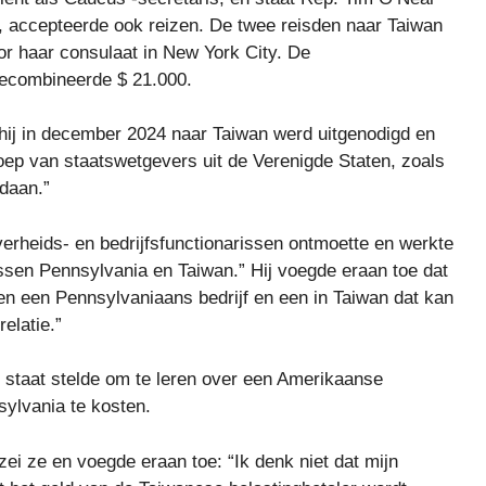
s, accepteerde ook reizen. De twee reisden naar Taiwan
oor haar consulaat in New York City. De
gecombineerde $ 21.000.
t hij in december 2024 naar Taiwan werd uitgenodigd en
oep van staatswetgevers uit de Verenigde Staten, zoals
daan.”
 overheids- en bedrijfsfunctionarissen ontmoette en werkte
ssen Pennsylvania en Taiwan.” Hij voegde eraan toe dat
ssen een Pennsylvaniaans bedrijf en een in Taiwan dat kan
elatie.”
in staat stelde om te leren over een Amerikaanse
sylvania te kosten.
zei ze en voegde eraan toe: “Ik denk niet dat mijn