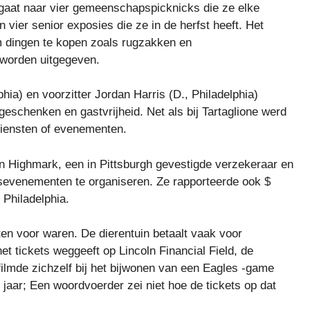
 gaat naar vier gemeenschapspicknicks die ze elke
n vier senior exposies die ze in de herfst heeft. Het
om dingen te kopen zoals rugzakken en
worden uitgegeven.
ia) en voorzitter Jordan Harris (D., Philadelphia)
geschenken en gastvrijheid. Net als bij Tartaglione werd
diensten of evenementen.
 Highmark, een in Pittsburgh gevestigde verzekeraar en
venementen te organiseren. Ze rapporteerde ook $
 Philadelphia.
ten voor waren. De dierentuin betaalt vaak voor
t tickets weggeeft op Lincoln Financial Field, de
filmde zichzelf bij het bijwonen van een Eagles -game
jaar; Een woordvoerder zei niet hoe de tickets op dat