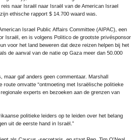
reis naar Israël naar Israël van de American Israel
 zijn ethische rapport $ 14.700 waard was.
e American Israel Public Affairs Committee (AIPAC), een
 Israël, en is volgens Politico de grootste privésponsor
un voor het land beweren dat deze reizen helpen bij het
 als de aanval van de natie op Gaza meer dan 50.000
s, maar gaf anders geen commentaar. Marshall
 route omvatte “ontmoeting met Israëlische politieke
et regionale experts en bezoeken aan de grenzen van
kaanse politieke leiders op te leiden over het belang
en uit de eerste hand in Israël.”
ient als Caucus -secretaris, en staat Rep. Tim O’Neal