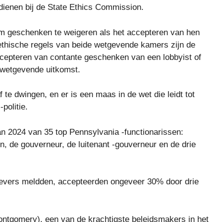
ndienen bij de State Ethics Commission.
m geschenken te weigeren als het accepteren van hen
 ethische regels van beide wetgevende kamers zijn de
ccepteren van contante geschenken van een lobbyist of
 wetgevende uitkomst.
 te dwingen, en er is een maas in de wet die leidt tot
politie.
n 2024 van 35 top Pennsylvania -functionarissen:
en, de gouverneur, de luitenant -gouverneur en de drie
gevers meldden, accepteerden ongeveer 30% door drie
ontgomery), een van de krachtigste beleidsmakers in het