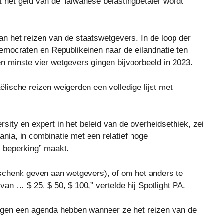
 het geld van de Taiwanese belastingbetaler wordt
n het reizen van de staatswetgevers. In de loop der
Democraten en Republikeinen naar de eilandnatie ten
n minste vier wetgevers gingen bijvoorbeeld in 2023.
lische reizen weigerden een volledige lijst met
rsity en expert in het beleid van de overheidsethiek, zei
ia, in combinatie met een relatief hoge
en beperking” maakt.
geschenk geven aan wetgevers), of om het anders te
an … $ 25, $ 50, $ 100,” vertelde hij Spotlight PA.
ringen een agenda hebben wanneer ze het reizen van de