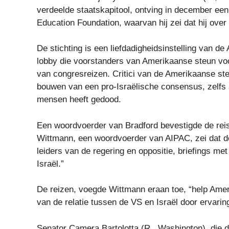
verdeelde staatskapitool, ontving in december een 
Education Foundation, waarvan hij zei dat hij over
De stichting is een liefdadigheidsinstelling van d
lobby die voorstanders van Amerikaanse steun voor
van congresreizen. Critici van de Amerikaanse ste
bouwen van een pro-Israëlische consensus, zelfs
mensen heeft gedood.
Een woordvoerder van Bradford bevestigde de rei
Wittmann, een woordvoerder van AIPAC, zei dat de
leiders van de regering en oppositie, briefings m
Israël.”
De reizen, voegde Wittmann eraan toe, “help Ameri
van de relatie tussen de VS en Israël door ervaring
Senator Camera Bartolotta (R., Washington), die d