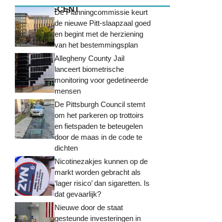
MEEST RECENT
De Planningcommissie keurt
de nieuwe Pitt-slaapzaal goed
en begint met de herziening
van het bestemmingsplan
Allegheny County Jail
lanceert biometrische
monitoring voor gedetineerde
mensen
De Pittsburgh Council stemt
om het parkeren op trottoirs
en fietspaden te beteugelen
door de maas in de code te
dichten
Nicotinezakjes kunnen op de
markt worden gebracht als
‘lager risico’ dan sigaretten. Is
dat gevaarlijk?
Nieuwe door de staat
gesteunde investeringen in