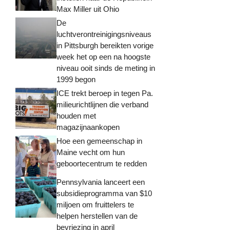
Max Miller uit Ohio
De
luchtverontreinigingsniveaus
in Pittsburgh bereikten vorige
week het op een na hoogste
niveau ooit sinds de meting in
1999 begon
ICE trekt beroep in tegen Pa.
milieurichtlijnen die verband
houden met
magazijnaankopen
Hoe een gemeenschap in
Maine vecht om hun
geboortecentrum te redden
Pennsylvania lanceert een
subsidieprogramma van $10
miljoen om fruittelers te
helpen herstellen van de
bevriezing in april