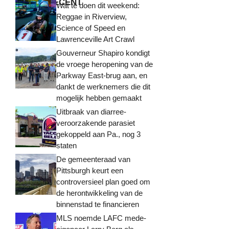
MEEST RECENT
Wat te doen dit weekend:
Reggae in Riverview,
Science of Speed ​​en
Lawrenceville Art Crawl
Gouverneur Shapiro kondigt
de vroege heropening van de
Parkway East-brug aan, en
dankt de werknemers die dit
mogelijk hebben gemaakt
Uitbraak van diarree-
veroorzakende parasiet
gekoppeld aan Pa., nog 3
staten
De gemeenteraad van
Pittsburgh keurt een
controversieel plan goed om
de herontwikkeling van de
binnenstad te financieren
MLS noemde LAFC mede-