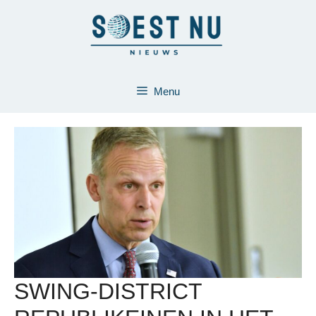
Ga
naar
de
inhoud
Menu
SWING-DISTRICT