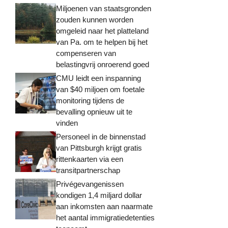
Miljoenen van staatsgronden
zouden kunnen worden
omgeleid naar het platteland
van Pa. om te helpen bij het
compenseren van
belastingvrij onroerend goed
CMU leidt een inspanning
van $40 miljoen om foetale
monitoring tijdens de
bevalling opnieuw uit te
vinden
Personeel in de binnenstad
van Pittsburgh krijgt gratis
rittenkaarten via een
transitpartnerschap
Privégevangenissen
kondigen 1,4 miljard dollar
aan inkomsten aan naarmate
het aantal immigratiedetenties