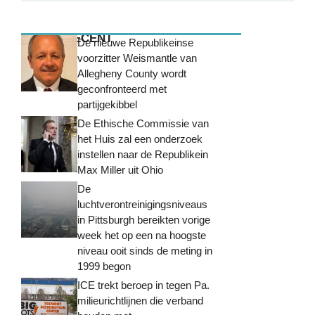
MEEST RECENT
De nieuwe Republikeinse
voorzitter Weismantle van
Allegheny County wordt
geconfronteerd met
partijgekibbel
De Ethische Commissie van
het Huis zal een onderzoek
instellen naar de Republikein
Max Miller uit Ohio
De
luchtverontreinigingsniveaus
in Pittsburgh bereikten vorige
week het op een na hoogste
niveau ooit sinds de meting in
1999 begon
ICE trekt beroep in tegen Pa.
milieurichtlijnen die verband