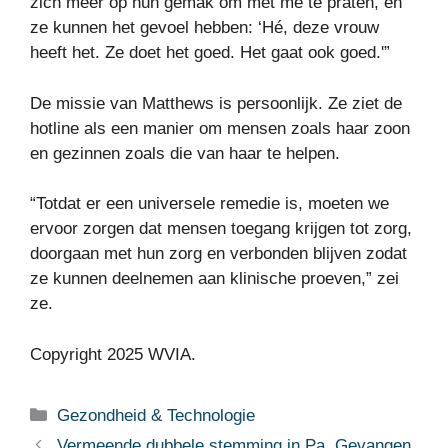
zich meer op hun gemak om met me te praten, en
ze kunnen het gevoel hebben: ‘Hé, deze vrouw
heeft het. Ze doet het goed. Het gaat ook goed.'”
De missie van Matthews is persoonlijk. Ze ziet de
hotline als een manier om mensen zoals haar zoon
en gezinnen zoals die van haar te helpen.
“Totdat er een universele remedie is, moeten we
ervoor zorgen dat mensen toegang krijgen tot zorg,
doorgaan met hun zorg en verbonden blijven zodat
ze kunnen deelnemen aan klinische proeven,” zei
ze.
Copyright 2025 WVIA.
Categorieën
Gezondheid & Technologie
Vermeende dubbele stemming in Pa. Gevangen