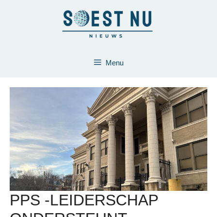
Ga
naar
de
inhoud
Menu
PPS -LEIDERSCHAP