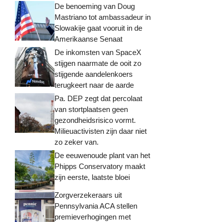
De benoeming van Doug
Mastriano tot ambassadeur in
Slowakije gaat vooruit in de
Amerikaanse Senaat
De inkomsten van SpaceX
stijgen naarmate de ooit zo
stijgende aandelenkoers
terugkeert naar de aarde
Pa. DEP zegt dat percolaat
van stortplaatsen geen
gezondheidsrisico vormt.
Milieuactivisten zijn daar niet
zo zeker van.
De eeuwenoude plant van het
Phipps Conservatory maakt
zijn eerste, laatste bloei
Zorgverzekeraars uit
Pennsylvania ACA stellen
premieverhogingen met