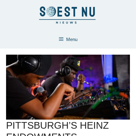
Ga
naar
de
inhoud
Menu
PITTSBURGH’S HEINZ