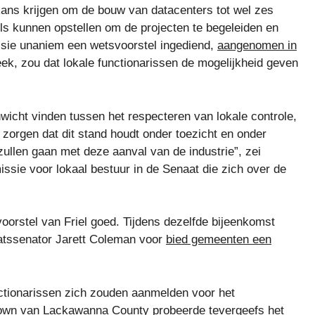
kans krijgen om de bouw van datacenters tot wel zes
ls kunnen opstellen om de projecten te begeleiden en
ie unaniem een ​​wetsvoorstel ingediend,
aangenomen in
k, zou dat lokale functionarissen de mogelijkheid geven
cht vinden tussen het respecteren van lokale controle,
zorgen dat dit stand houdt onder toezicht en onder
 zullen gaan met deze aanval van de industrie”, zei
ssie voor lokaal bestuur in de Senaat die zich over de
oorstel van Friel goed. Tijdens dezelfde bijeenkomst
aatssenator Jarett Coleman voor
bied gemeenten een
ctionarissen zich zouden aanmelden voor het
own van Lackawanna County probeerde tevergeefs het