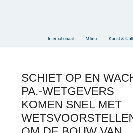
Ga
naar
de
inhoud
Internationaal
Milieu
Kunst & Cul
SCHIET OP EN WACH
PA.-WETGEVERS
KOMEN SNEL MET
WETSVOORSTELLE
OM DE BOUW VAN