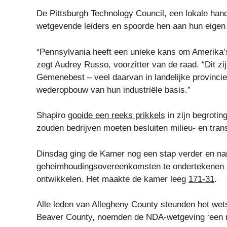
De Pittsburgh Technology Council, een lokale han
wetgevende leiders en spoorde hen aan hun eigen
“Pennsylvania heeft een unieke kans om Amerika’s
zegt Audrey Russo, voorzitter van de raad. “Dit z
Gemenebest – veel daarvan in landelijke provincie
wederopbouw van hun industriële basis.”
Shapiro
gooide een reeks prikkels
in zijn begrotin
zouden bedrijven moeten besluiten milieu- en trans
Dinsdag ging de Kamer nog een stap verder en na
geheimhoudingsovereenkomsten te ondertekenen
ontwikkelen. Het maakte de kamer leeg
171-31
.
Alle leden van Allegheny County steunden het wetsv
Beaver County, noemden de NDA-wetgeving ‘een ref