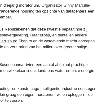
 driejarig moratorium. Organisator Ginny Marcille-
randerende houding ten opzichte van datacenters een
vember.
ls Republikeinen dat deze kwestie bepaalt hoe zij
ievergadering. Haar groep, en tientallen andere
Harrisburg
Shapiro en de wetgevende macht oproepen
le en verstoring van het milieu over grootschalige
Susquehanna-rivier, een aantal absoluut prachtige
rumontwikkelaars) ons land, ons water en onze energie
ting- en kunstmatige-intelligentie-industrie een zegen
en graag een eigen moratorium willen opleggen – op
or te voeren.