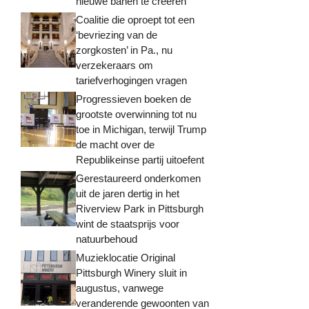
nieuwe banen te creëren
Coalitie die oproept tot een
‘bevriezing van de
zorgkosten’ in Pa., nu
verzekeraars om
tariefverhogingen vragen
Progressieven boeken de
grootste overwinning tot nu
toe in Michigan, terwijl Trump
de macht over de
Republikeinse partij uitoefent
Gerestaureerd onderkomen
uit de jaren dertig in het
Riverview Park in Pittsburgh
wint de staatsprijs voor
natuurbehoud
Muzieklocatie Original
Pittsburgh Winery sluit in
augustus, vanwege
veranderende gewoonten van