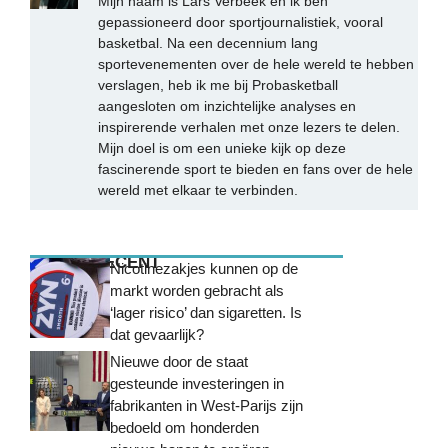
Mijn naam is Lars Verbeek en ik ben
gepassioneerd door sportjournalistiek, vooral
basketbal. Na een decennium lang
sportevenementen over de hele wereld te hebben
verslagen, heb ik me bij Probasketball
aangesloten om inzichtelijke analyses en
inspirerende verhalen met onze lezers te delen.
Mijn doel is om een unieke kijk op deze
fascinerende sport te bieden en fans over de hele
wereld met elkaar te verbinden.
MEEST RECENT
Nicotinezakjes kunnen op de
markt worden gebracht als
‘lager risico’ dan sigaretten. Is
dat gevaarlijk?
Nieuwe door de staat
gesteunde investeringen in
fabrikanten in West-Parijs zijn
bedoeld om honderden