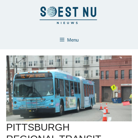
Ga
naar
de
inhoud
Menu
PITTSBURGH