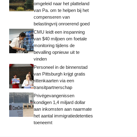
omgeleid naar het platteland
van Pa. om te helpen bij het
compenseren van
belastingvrij onroerend goed
CMU leidt een inspanning
van $40 miljoen om foetale
monitoring tijdens de
bevalling opnieuw uit te
vinden
Personeel in de binnenstad
van Pittsburgh krijgt gratis
rittenkaarten via een
transitpartnerschap
Privégevangenissen
kondigen 1,4 miljard dollar
aan inkomsten aan naarmate
het aantal immigratiedetenties
toeneemt