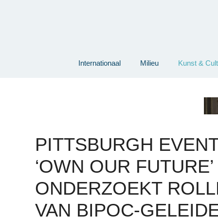
Ga
naar
de
inhoud
Internationaal
Milieu
Kunst & Cul
PITTSBURGH EVEN
‘OWN OUR FUTURE’
ONDERZOEKT ROLL
VAN BIPOC-GELEID