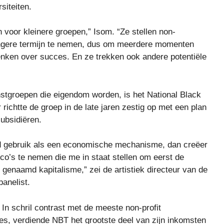
siteiten.
n voor kleinere groepen,” Isom. “Ze stellen non-
langere termijn te nemen, dus om meerdere momenten
denken over succes. En ze trekken ook andere potentiële
unstgroepen die eigendom worden, is het National Black
ichtte de groep in de late jaren zestig op met een plan
subsidiëren.
land gebruik als een economische mechanisme, dan creëer
sico’s te nemen die me in staat stellen om eerst de
enaamd kapitalisme,” zei de artistiek directeur van de
anelist.
 In schril contrast met de meeste non-profit
ies, verdiende NBT het grootste deel van zijn inkomsten