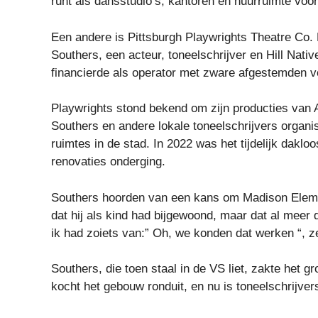
runt als dansstudio’s, kantoren en huurruimte voo
Een andere is Pittsburgh Playwrights Theatre Co.
Southers, een acteur, toneelschrijver en Hill Native
financierde als operator met zware afgestemden v
Playwrights stond bekend om zijn producties van 
Southers en andere lokale toneelschrijvers organ
ruimtes in de stad. In 2022 was het tijdelijk dakloo
renovaties onderging.
Southers hoorden van een kans om Madison Eleme
dat hij als kind had bijgewoond, maar dat al meer
ik had zoiets van:” Oh, we konden dat werken “, zei
Southers, die toen staal in de VS liet, zakte het gr
kocht het gebouw ronduit, en nu is toneelschrijver