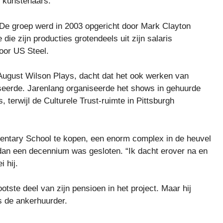
r kunstenaars.
 De groep werd in 2003 opgericht door Mark Clayton
 die zijn producties grotendeels uit zijn salaris
oor US Steel.
August Wilson Plays, dacht dat het ook werken van
iseerde. Jarenlang organiseerde het shows in gehuurde
s, terwijl de Culturele Trust-ruimte in Pittsburgh
ntary School te kopen, een enorm complex in de heuvel
 dan een decennium was gesloten. “Ik dacht erover na en
 hij.
ootste deel van zijn pensioen in het project. Maar hij
s de ankerhuurder.