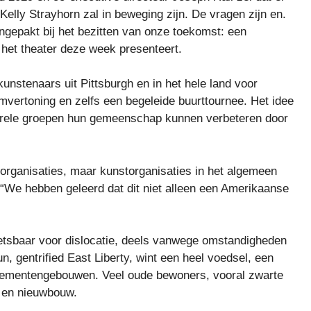
Kelly Strayhorn zal in beweging zijn. De vragen zijn en.
ngepakt bij het bezitten van onze toekomst: een
 het theater deze week presenteert.
nstenaars uit Pittsburgh en in het hele land voor
lmvertoning en zelfs een begeleide buurttournee. Het idee
turele groepen hun gemeenschap kunnen verbeteren door
torganisaties, maar kunstorganisaties in het algemeen
 “We hebben geleerd dat dit niet alleen een Amerikaanse
wetsbaar voor dislocatie, deels vanwege omstandigheden
un, gentrified East Liberty, wint een heel voedsel, een
rtementengebouwen. Veel oude bewoners, vooral zwarte
n en nieuwbouw.