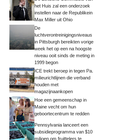
het Huis zal een onderzoek
instellen naar de Republikein
Max Miller uit Ohio
De
luchtverontreinigingsniveaus
in Pittsburgh bereikten vorige
week het op een na hoogste
niveau ooit sinds de meting in
1999 begon
ICE trekt beroep in tegen Pa.
milieurichtlijnen die verband
houden met
magazijnaankopen
Hoe een gemeenschap in
Maine vecht om hun
geboortecentrum te redden
Pennsylvania lanceert een
subsidieprogramma van $10
miljoen om fruittelers te