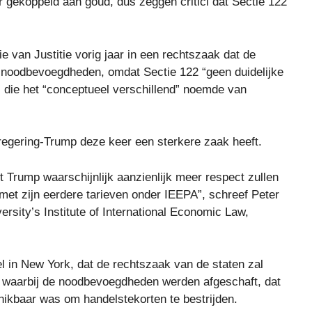
r gekoppeld aan goud, dus zeggen critici dat Sectie 122
 van Justitie vorig jaar in een rechtszaak dat de
 noodbevoegdheden, omdat Sectie 122 “geen duidelijke
n, die het “conceptueel verschillend” noemde van
regering-Trump deze keer een sterkere zaak heeft.
nt Trump waarschijnlijk aanzienlijk meer respect zullen
 met zijn eerdere tarieven onder IEEPA”, schreef Peter
rsity’s Institute of International Economic Law,
l in New York, dat de rechtszaak van de staten zal
uit waarbij de noodbevoegdheden werden afgeschaft, dat
ikbaar was om handelstekorten te bestrijden.