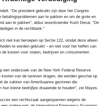
delt. “De president gebruikt zijn door het Congres
le betalingsproblemen aan te pakken en om de grote en
land aan te pakken”, aldus woordvoerder Kush Desai. “De
rdedigen in de rechtbank.”
ich niet kan beroepen op Sectie 122, omdat deze alleen
heden te worden gebruikt – en niet voor het heffen van
en de kosten voor staten, bedrijven en consumenten
op een onderzoek van de New York Federal Reserve
 kosten van de tarieven dragen, die worden geschat op
d uit de zakken van Amerikaanse gezinnen die
 hun kleine bedrijfjes draaiende te houden”, zei Mayes.
 succes een rechtszaak aangespannen wegens de
n een andere wet: de International Emergency Economic