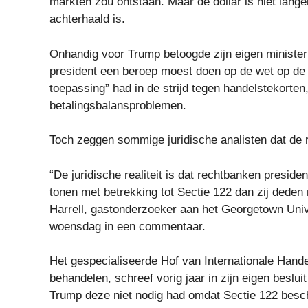
markten zou ontstaan. Maar de dollar is niet lange
achterhaald is.
Onhandig voor Trump betoogde zijn eigen ministerie
president een beroep moest doen op de wet op de
toepassing” had in de strijd tegen handelstekorte
betalingsbalansproblemen.
Toch zeggen sommige juridische analisten dat de 
“De juridische realiteit is dat rechtbanken preside
tonen met betrekking tot Sectie 122 dan zij deden
Harrell, gastonderzoeker aan het Georgetown Unive
woensdag in een commentaar.
Het gespecialiseerde Hof van Internationale Hande
behandelen, schreef vorig jaar in zijn eigen besl
Trump deze niet nodig had omdat Sectie 122 besch