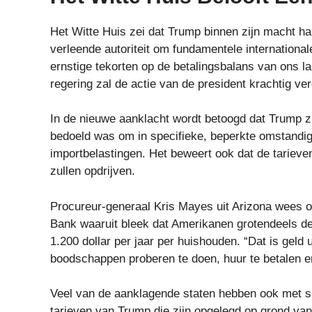
Het Witte Huis zei dat Trump binnen zijn macht han
verleende autoriteit om fundamentele internationa
ernstige tekorten op de betalingsbalans van ons 
regering zal de actie van de president krachtig ve
In de nieuwe aanklacht wordt betoogd dat Trump z
bedoeld was om in specifieke, beperkte omstandig
importbelastingen. Het beweert ook dat de tariev
zullen opdrijven.
Procureur-generaal Kris Mayes uit Arizona wees 
Bank waaruit bleek dat Amerikanen grotendeels de
1.200 dollar per jaar per huishouden. “Dat is gel
boodschappen proberen te doen, huur te betalen en
Veel van de aanklagende staten hebben ook met
tarieven van Trump die zijn opgelegd op grond va