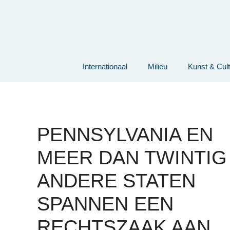
Ga
naar
de
inhoud
Internationaal
Milieu
Kunst & Cul
PENNSYLVANIA EN
MEER DAN TWINTIG
ANDERE STATEN
SPANNEN EEN
RECHTSZAAK AAN