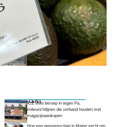
MEEST RECENT
ICE trekt beroep in tegen Pa.
milieurichtlijnen die verband houden met
magazijnaankopen
Hoe een gemeenschap in Maine vecht om