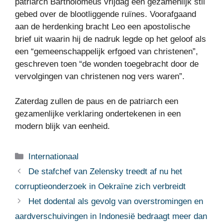
patriarch Bartholomeüs vrijdag een gezamenlijk stil
gebed over de blootliggende ruïnes. Voorafgaand
aan de herdenking bracht Leo een apostolische
brief uit waarin hij de nadruk legde op het geloof als
een “gemeenschappelijk erfgoed van christenen”,
geschreven toen “de wonden toegebracht door de
vervolgingen van christenen nog vers waren”.
Zaterdag zullen de paus en de patriarch een
gezamenlijke verklaring ondertekenen in een
modern blijk van eenheid.
Categorieën
Internationaal
De stafchef van Zelensky treedt af nu het
corruptieonderzoek in Oekraïne zich verbreidt
Het dodental als gevolg van overstromingen en
aardverschuivingen in Indonesië bedraagt ​​meer dan