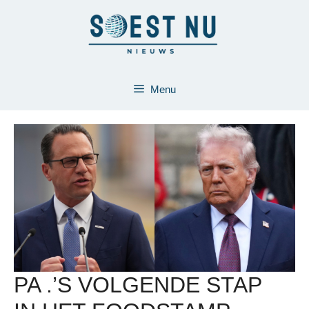
Ga
naar
de
inhoud
Menu
PA .’S VOLGENDE STAP