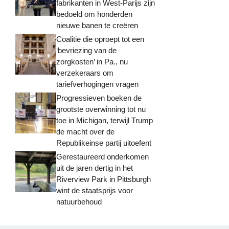
fabrikanten in West-Parijs zijn
bedoeld om honderden
nieuwe banen te creëren
Coalitie die oproept tot een
‘bevriezing van de
zorgkosten’ in Pa., nu
verzekeraars om
tariefverhogingen vragen
Progressieven boeken de
grootste overwinning tot nu
toe in Michigan, terwijl Trump
de macht over de
Republikeinse partij uitoefent
Gerestaureerd onderkomen
uit de jaren dertig in het
Riverview Park in Pittsburgh
wint de staatsprijs voor
natuurbehoud