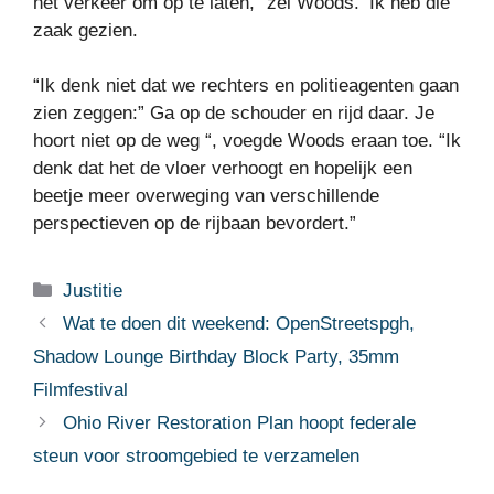
het verkeer om op te laten,” zei Woods. ‘Ik heb die
zaak gezien.
“Ik denk niet dat we rechters en politieagenten gaan
zien zeggen:” Ga op de schouder en rijd daar. Je
hoort niet op de weg “, voegde Woods eraan toe. “Ik
denk dat het de vloer verhoogt en hopelijk een
beetje meer overweging van verschillende
perspectieven op de rijbaan bevordert.”
Categorieën
Justitie
Wat te doen dit weekend: OpenStreetspgh,
Shadow Lounge Birthday Block Party, 35mm
Filmfestival
Ohio River Restoration Plan hoopt federale
steun voor stroomgebied te verzamelen