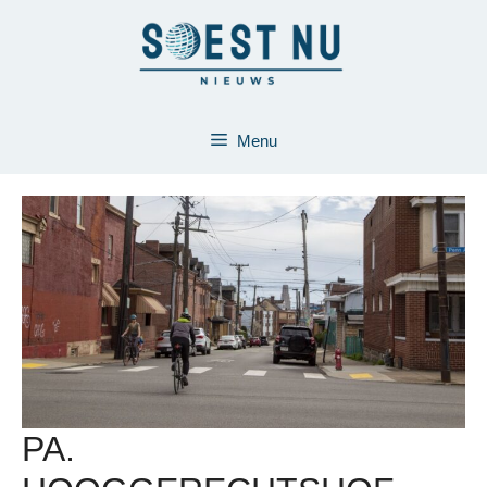
Ga
naar
de
inhoud
Menu
PA.