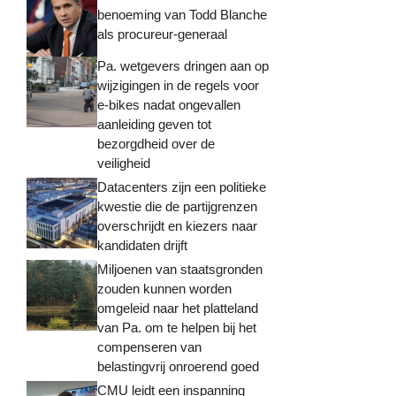
benoeming van Todd Blanche
als procureur-generaal
Pa. wetgevers dringen aan op
wijzigingen in de regels voor
e-bikes nadat ongevallen
aanleiding geven tot
bezorgdheid over de
veiligheid
Datacenters zijn een politieke
kwestie die de partijgrenzen
overschrijdt en kiezers naar
kandidaten drijft
Miljoenen van staatsgronden
zouden kunnen worden
omgeleid naar het platteland
van Pa. om te helpen bij het
compenseren van
belastingvrij onroerend goed
CMU leidt een inspanning