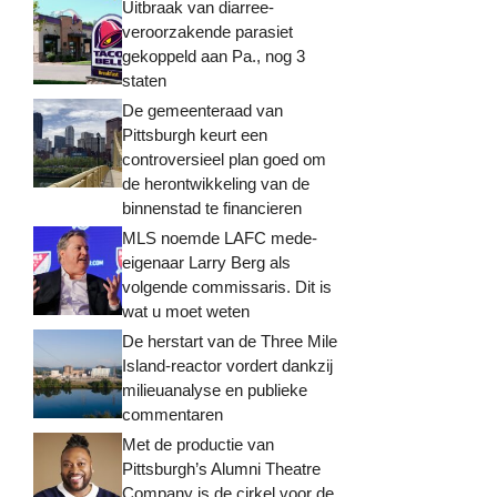
Uitbraak van diarree-
veroorzakende parasiet
gekoppeld aan Pa., nog 3
staten
De gemeenteraad van
Pittsburgh keurt een
controversieel plan goed om
de herontwikkeling van de
binnenstad te financieren
MLS noemde LAFC mede-
eigenaar Larry Berg als
volgende commissaris. Dit is
wat u moet weten
De herstart van de Three Mile
Island-reactor vordert dankzij
milieuanalyse en publieke
commentaren
Met de productie van
Pittsburgh’s Alumni Theatre
Company is de cirkel voor de