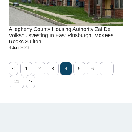
Allegheny County Housing Authority Zal De
Volkshuisvesting In East Pittsburgh, McKees
Rocks Sluiten
4 Juni 2026
<
1
2
3
4
5
6
…
21
>