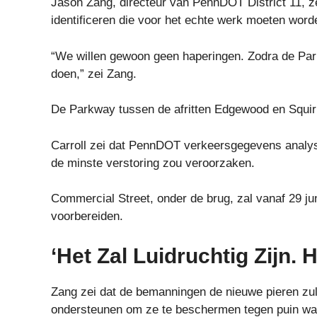
Jason Zang, directeur van PennDOT District 11, 
identificeren die voor het echte werk moeten wor
“We willen gewoon geen haperingen. Zodra de Parkwa
doen,” zei Zang.
De Parkway tussen de afritten Edgewood en Squirrel
Carroll zei dat PennDOT verkeersgegevens analys
de minste verstoring zou veroorzaken.
Commercial Street, onder de brug, zal vanaf 29 ju
voorbereiden.
‘Het Zal Luidruchtig Zijn. H
Zang zei dat de bemanningen de nieuwe pieren zul
ondersteunen om ze te beschermen tegen puin wan