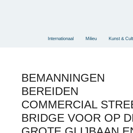
Ga
naar
de
inhoud
Internationaal
Milieu
Kunst & Cul
BEMANNINGEN
BEREIDEN
COMMERCIAL STRE
BRIDGE VOOR OP D
GROTE GLIJBAAN E