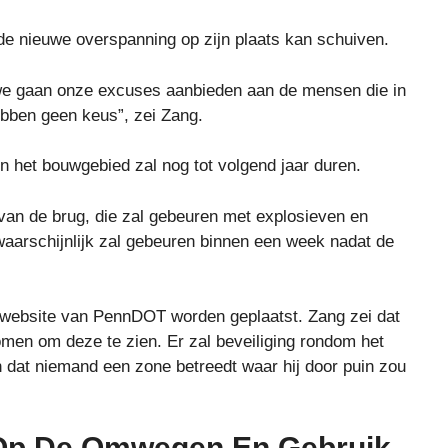
de nieuwe overspanning op zijn plaats kan schuiven.
 en we gaan onze excuses aanbieden aan de mensen die in
ebben geen keus”, zei Zang.
 het bouwgebied zal nog tot volgend jaar duren.
an de brug, die zal gebeuren met explosieven en
aarschijnlijk zal gebeuren binnen een week nadat de
e website van PennDOT worden geplaatst. Zang zei dat
omen om deze te zien. Er zal beveiliging rondom het
en dat niemand een zone betreedt waar hij door puin zou
Op De Omwegen En Gebruik