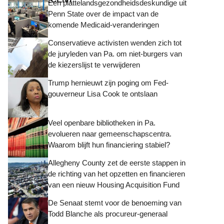
Een plattelandsgezondheidsdeskundige uit
Penn State over de impact van de
komende Medicaid-veranderingen
Conservatieve activisten wenden zich tot
de juryleden van Pa. om niet-burgers van
de kiezerslijst te verwijderen
Trump hernieuwt zijn poging om Fed-
gouverneur Lisa Cook te ontslaan
Veel openbare bibliotheken in Pa.
evolueren naar gemeenschapscentra.
Waarom blijft hun financiering stabiel?
Allegheny County zet de eerste stappen in
de richting van het opzetten en financieren
van een nieuw Housing Acquisition Fund
De Senaat stemt voor de benoeming van
Todd Blanche als procureur-generaal