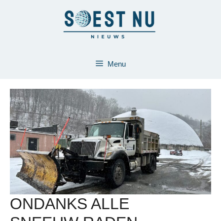
Ga
naar
de
inhoud
Menu
ONDANKS ALLE