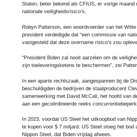
Staten, beter bekend als CFIUS, er vorige maand 
nationale veiligheidsrisico’s.
Robyn Patterson, een woordvoerder van het Witte Hu
president verdedigde dat “een commissie van nati
vastgesteld dat deze overname risico’s zou opleve
“President Biden zal nooit aarzelen om de veilighei
zijn toeleveringsketens te beschermen”, zei Patte
In een aparte rechtszaak, aangespannen bij de Dis
beschuldigden de bedrijven de staalproducent Clev
samenwerking met David McCall, het hoofd van d
aan een gecoördineerde reeks concurrentiebeperke
In 2023, voordat US Steel het uitkoopbod van Nip
te kopen voor $ 7 miljard. US Steel sloeg het bod 
Nippon Steel, dat Biden vrijdag afwees.