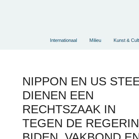
Ga
naar
de
inhoud
Internationaal
Milieu
Kunst & Cul
NIPPON EN US STE
DIENEN EEN
RECHTSZAAK IN
TEGEN DE REGERIN
BIDEN, VAKBOND E