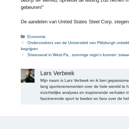
bedrijf ter wereld, opnieuw de leiding zou nemen in
gebeuren!”
De aandelen van United States Steel Corp. steg
Categorieën
Economie
Onderzoekers van de Universiteit van Pittsburgh ontwik
begrijpen
Sneeuwval in West-Pa., sommige regio’s kunnen ‘zwaarst
Lars Verbeek
Mijn naam is Lars Verbeek en ik ben gepassionee
lang sportevenementen over de hele wereld te h
inzichtelijke analyses en inspirerende verhalen m
fascinerende sport te bieden en fans over de hel