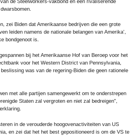
fd van de Steelworkers-vakbond en een rivaliserende
e dwarsbomen.
ren, zei Biden dat Amerikaanse bedrijven die een grote
ijven leiden namens de nationale belangen van Amerika’,
ke bondgenoot is.
ngespannen bij het Amerikaanse Hof van Beroep voor het
echtbank voor het Western District van Pennsylvania,
 beslissing was van de regering-Biden die geen rationele
wen met alle partijen samengewerkt om te onderstrepen
erenigde Staten zal vergroten en niet zal bedreigen”,
rklaring.
esteren in de verouderde hoogovenactiviteiten van US
ia, en zei dat het het best gepositioneerd is om de VS te