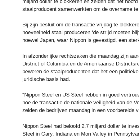
miljard dollar te blokkeren en zeiden dat het hoo
staalproducent samenwerkten om de overname t
Bij zijn besluit om de transactie vrijdag te blokke
hoeveelheid staal produceren ‘de strijd moeten bl
hoewel Japan, waar Nippon is gevestigd, een ster
In afzonderlijke rechtszaken die maandag zijn aa
District of Columbia en de Amerikaanse Districtsr
beweren de staalproducenten dat het een politieke
juridische basis had.
“Nippon Steel en US Steel hebben in goed vertrou
hoe de transactie de nationale veiligheid van de V
zeiden de bedrijven maandag in een voorbereide ve
Nippon Steel had beloofd 2,7 miljard dollar te inv
Steel in Gary, Indiana en Mon Valley in Pennsylvan