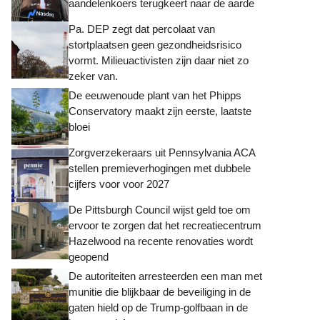
aandelenkoers terugkeert naar de aarde
Pa. DEP zegt dat percolaat van
stortplaatsen geen gezondheidsrisico
vormt. Milieuactivisten zijn daar niet zo
zeker van.
De eeuwenoude plant van het Phipps
Conservatory maakt zijn eerste, laatste
bloei
Zorgverzekeraars uit Pennsylvania ACA
stellen premieverhogingen met dubbele
cijfers voor voor 2027
De Pittsburgh Council wijst geld toe om
ervoor te zorgen dat het recreatiecentrum
Hazelwood na recente renovaties wordt
geopend
De autoriteiten arresteerden een man met
munitie die blijkbaar de beveiliging in de
gaten hield op de Trump-golfbaan in de