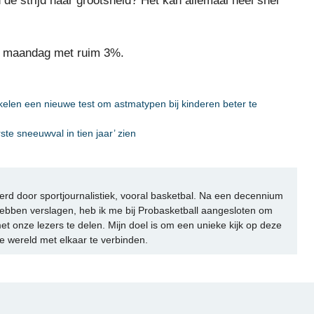
 de strijd naar grootsheid? Het kan allemaal heel snel
en maandag met ruim 3%.
kelen een nieuwe test om astmatypen bij kinderen beter te
e sneeuwval in tien jaar’ zien
rd door sportjournalistiek, vooral basketbal. Na een decennium
ebben verslagen, heb ik me bij Probasketball aangesloten om
et onze lezers te delen. Mijn doel is om een unieke kijk op deze
e wereld met elkaar te verbinden.