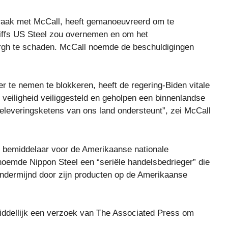
raak met McCall, heeft gemanoeuvreerd om te
liffs US Steel zou overnemen en om het
urgh te schaden. McCall noemde de beschuldigingen
 te nemen te blokkeren, heeft de regering-Biden vitale
eiligheid veiliggesteld en geholpen een binnenlandse
toeleveringsketens van ons land ondersteunt”, zei McCall
ke bemiddelaar voor de Amerikaanse nationale
 noemde Nippon Steel een “seriële handelsbedrieger” die
ondermijnd door zijn producten op de Amerikaanse
nmiddellijk een verzoek van The Associated Press om